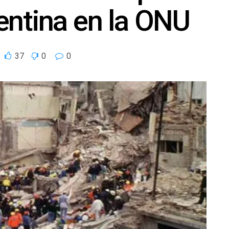
entina en la ONU
37
0
0