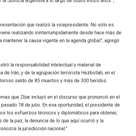
la Justicia argentina a lo largo de todos estos años.”,
presentación que realizó la vicepresidente. No sólo es
n viene realizando ininterrumpidamente desde hace más de
a mantener la causa vigente en la agenda global”, agregó
tró la responsabilidad intelectual y material de
 de Irán, y de la agrupación terrorista Hezbollah, en el
doloroso saldo de 85 muertos y más de 300 heridos.
emas que Zbar incluyó en el discurso que pronunció en el
el pasado 18 de julio. En esa oportunidad, el presidente de
os los esfuerzos técnicos y diplomáticos para obtener,
 de la paz, la denuncia de lo que aquí ocurrió y la
onozca la jurisdicción nacional.”