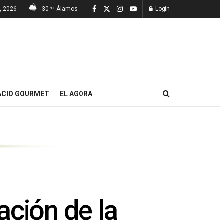
, 2026
30
Álamos
Login
°C
ACIO GOURMET
EL AGORA
ación de la