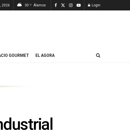
, 2026
30
Álamos
Login
°C
ACIO GOURMET
EL AGORA
dustrial