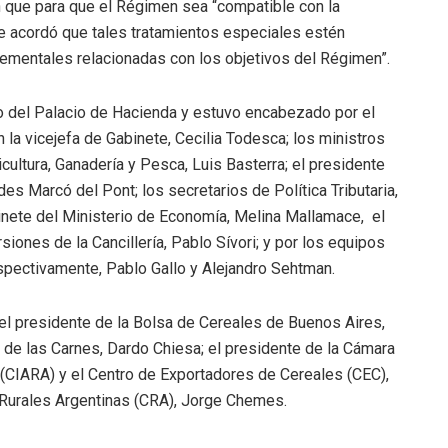
n que para que el Régimen sea “compatible con la
se acordó que tales tratamientos especiales estén
crementales relacionadas con los objetivos del Régimen”.
no del Palacio de Hacienda y estuvo encabezado por el
 la vicejefa de Gabinete, Cecilia Todesca; los ministros
cultura, Ganadería y Pesca, Luis Basterra; el presidente
es Marcó del Pont; los secretarios de Política Tributaria,
binete del Ministerio de Economía, Melina Mallamace, el
ones de la Cancillería, Pablo Sívori; y por los equipos
spectivamente, Pablo Gallo y Alejandro Sehtman.
el presidente de la Bolsa de Cereales de Buenos Aires,
 de las Carnes, Dardo Chiesa; el presidente de la Cámara
a (CIARA) y el Centro de Exportadores de Cereales (CEC),
s Rurales Argentinas (CRA), Jorge Chemes.