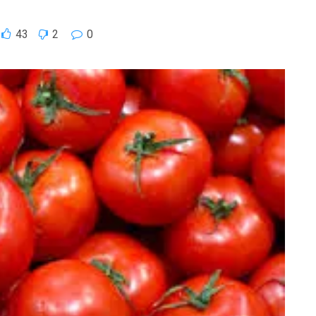
43
2
0