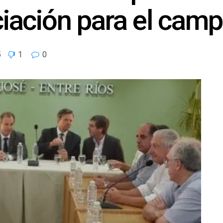
nciación para el cam
5
1
0