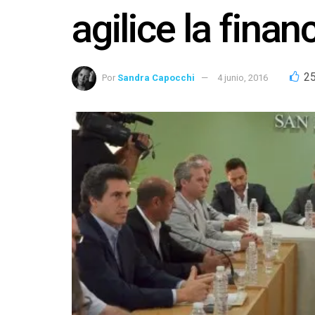
agilice la fina
2
Por
Sandra Capocchi
4 junio, 2016