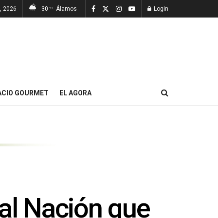
, 2026
30
Álamos
Login
°C
ACIO GOURMET
EL AGORA
 al Nación que