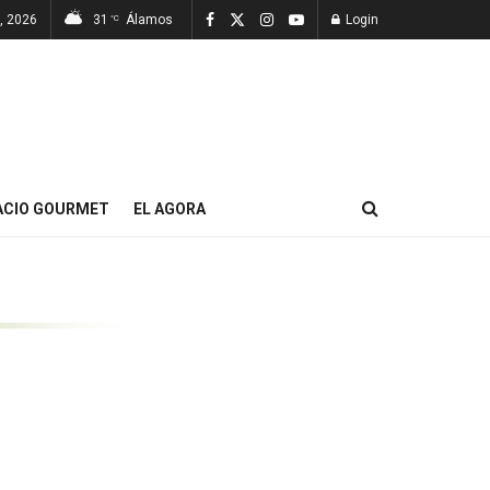
, 2026
31
Álamos
Login
°C
ACIO GOURMET
EL AGORA