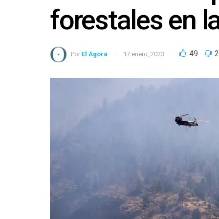
forestales en 
49
2
Por
El Ágora
17 enero, 2023