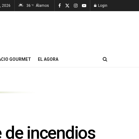
, 2026
36
Álamos
Login
°C
ACIO GOURMET
EL AGORA
 de incendios