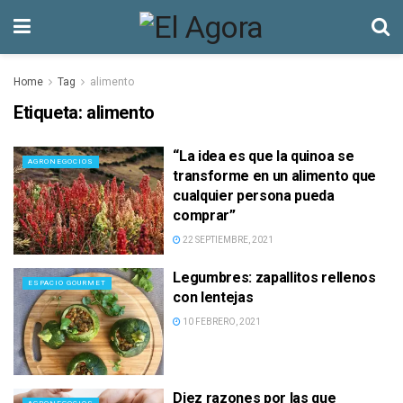
Home
Tag
alimento
Etiqueta:
alimento
“La idea es que la quinoa se
AGRONEGOCIOS
transforme en un alimento que
cualquier persona pueda
comprar”
22 SEPTIEMBRE, 2021
Legumbres: zapallitos rellenos
ESPACIO GOURMET
con lentejas
10 FEBRERO, 2021
Diez razones por las que