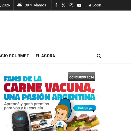
, 2026
30
Álamos
Login
°C
ACIO GOURMET
EL AGORA