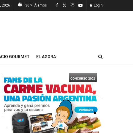
, 2026
30
Álamos
Login
°C
ACIO GOURMET
EL AGORA