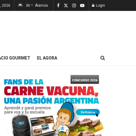
7, 2026
36
Álamos
Login
°C
ACIO GOURMET
EL AGORA