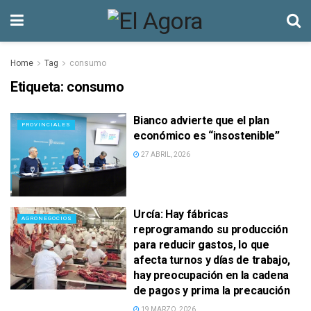
Home
Tag
consumo
Etiqueta:
consumo
Bianco advierte que el plan
PROVINCIALES
económico es “insostenible”
27 ABRIL, 2026
Urcía: Hay fábricas
AGRONEGOCIOS
reprogramando su producción
para reducir gastos, lo que
afecta turnos y días de trabajo,
hay preocupación en la cadena
de pagos y prima la precaución
19 MARZO, 2026