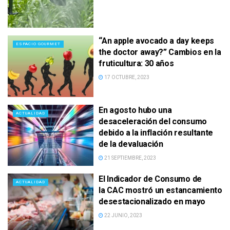
“An apple avocado a day keeps
ESPACIO GOURMET
the doctor away?” Cambios en la
fruticultura: 30 años
17 OCTUBRE, 2023
En agosto hubo una
ACTUALIDAD
desaceleración del consumo
debido a la inflación resultante
de la devaluación
21 SEPTIEMBRE, 2023
El Indicador de Consumo de
ACTUALIDAD
la CAC mostró un estancamiento
desestacionalizado en mayo
22 JUNIO, 2023