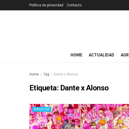
Política de privacidad
Contacto
HOME
ACTUALIDAD
AGR
Home
Tag
Dante x Alonso
Etiqueta:
Dante x Alonso
RANDOM