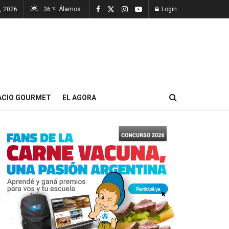
, 2026
36
Álamos
Login
°C
ACIO GOURMET
EL AGORA