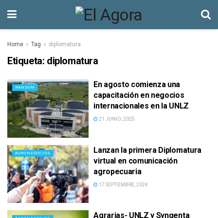
Home
Tag
diplomatura
Etiqueta:
diplomatura
En agosto comienza una
RANDOM
capacitación en negocios
internacionales en la UNLZ
21 JUNIO, 2025
Lanzan la primera Diplomatura
AGRONEGOCIOS
virtual en comunicación
agropecuaria
17 SEPTIEMBRE, 2024
Agrarias- UNLZ y Syngenta