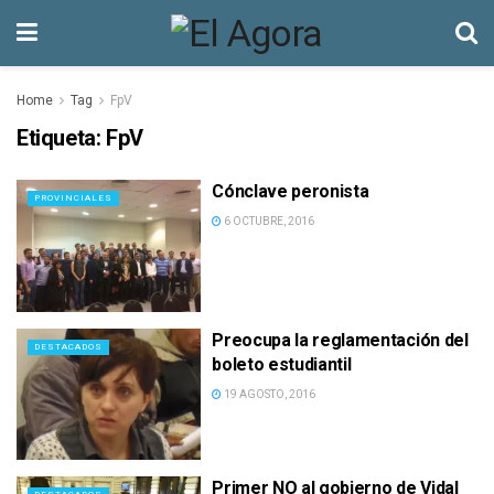
Home
Tag
FpV
Etiqueta:
FpV
Cónclave peronista
PROVINCIALES
6 OCTUBRE, 2016
Preocupa la reglamentación del
DESTACADOS
boleto estudiantil
19 AGOSTO, 2016
Primer NO al gobierno de Vidal