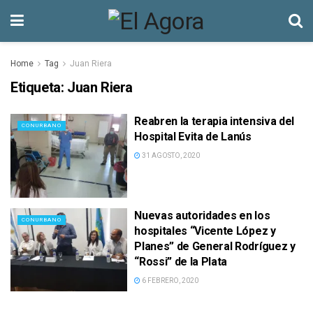
Home
Tag
Juan Riera
Etiqueta:
Juan Riera
Reabren la terapia intensiva del
CONURBANO
Hospital Evita de Lanús
31 AGOSTO, 2020
Nuevas autoridades en los
CONURBANO
hospitales “Vicente López y
Planes” de General Rodríguez y
“Rossi” de la Plata
6 FEBRERO, 2020