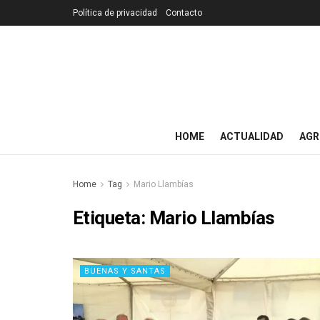
Política de privacidad
Contacto
HOME
ACTUALIDAD
AGR
Home
Tag
Mario Llambías
Etiqueta:
Mario Llambías
BUENAS Y SANTAS