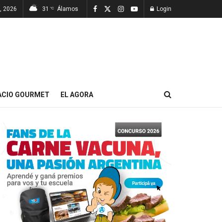
, 2026
31
Álamos
Login
°C
ACIO GOURMET
EL AGORA