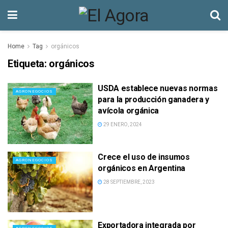
Home
Tag
orgánicos
Etiqueta:
orgánicos
USDA establece nuevas normas
AGRONEGOCIOS
para la producción ganadera y
avícola orgánica
29 ENERO, 2024
Crece el uso de insumos
AGRONEGOCIOS
orgánicos en Argentina
28 SEPTIEMBRE, 2023
Exportadora integrada por