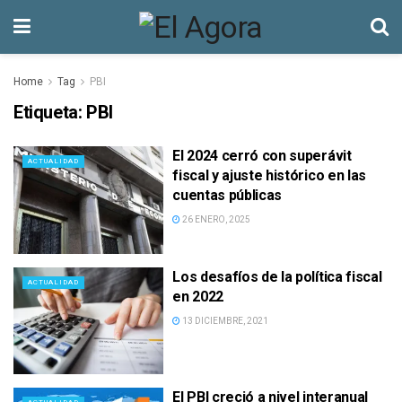
Home
Tag
PBI
Etiqueta:
PBI
El 2024 cerró con superávit
ACTUALIDAD
fiscal y ajuste histórico en las
cuentas públicas
26 ENERO, 2025
Los desafíos de la política fiscal
ACTUALIDAD
en 2022
13 DICIEMBRE, 2021
El PBI creció a nivel interanual