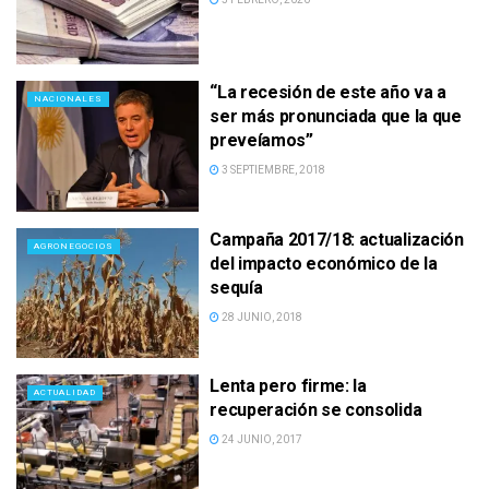
“La recesión de este año va a
NACIONALES
ser más pronunciada que la que
preveíamos”
3 SEPTIEMBRE, 2018
Campaña 2017/18: actualización
AGRONEGOCIOS
del impacto económico de la
sequía
28 JUNIO, 2018
Lenta pero firme: la
ACTUALIDAD
recuperación se consolida
24 JUNIO, 2017