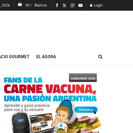
, 2026
30
Álamos
Login
°C
ACIO GOURMET
EL AGORA