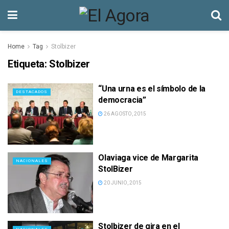
Home
Tag
Stolbizer
Etiqueta:
Stolbizer
“Una urna es el símbolo de la
DESTACADOS
democracia”
26 AGOSTO, 2015
Olaviaga vice de Margarita
NACIONALES
StolBizer
20 JUNIO, 2015
Stolbizer de gira en el