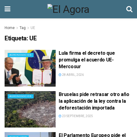
Home
Tag
UE
Etiqueta:
UE
Lula firma el decreto que
AGRONEGOCIOS
promulga el acuerdo UE-
Mercosur
28 ABRIL, 2026
Bruselas pide retrasar otro año
AGRONEGOCIOS
la aplicación de la ley contra la
deforestación importada
23 SEPTIEMBRE, 2025
El Parlamento Europeo pide el