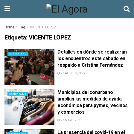
Home
Tag
VICENTE LOPEZ
Etiqueta:
VICENTE LOPEZ
Detalles en dónde se realizarán
ACTUALIDAD
los encuentros este sábado en
respaldo a Cristina Fernández
27 AGOSTO, 2022
Municipios del conurbano
CONURBANO
amplían las medidas de ayuda
económica para pymes, vecinos
y comercios
27 MAYO, 2021
La presencia del covid-19 en el