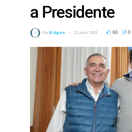
a Presidente
60
0
Por
El Ágora
22 junio, 2023