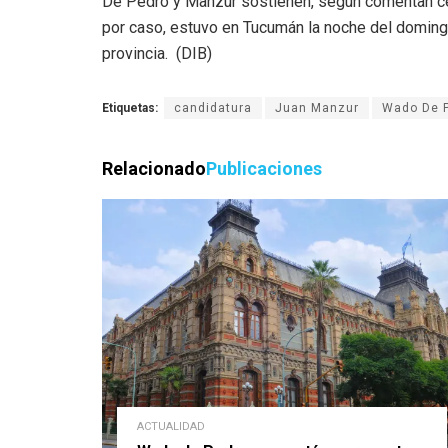
De Pedro y Manzur sostienen, según comentan cerca
por caso, estuvo en Tucumán la noche del doming
provincia. (DIB)
Etiquetas:
candidatura
Juan Manzur
Wado De 
Relacionado
Publicaciones
ACTUALIDAD