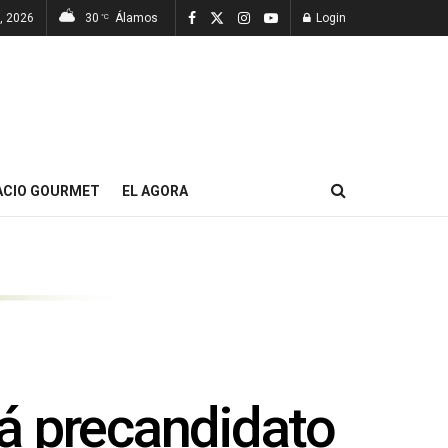
7, 2026
30
Álamos
Login
°C
ACIO GOURMET
EL AGORA
á precandidato