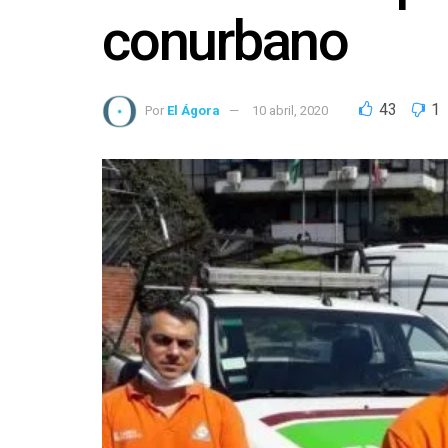
conurbano
43
1
Por
El Ágora
10 abril, 2020