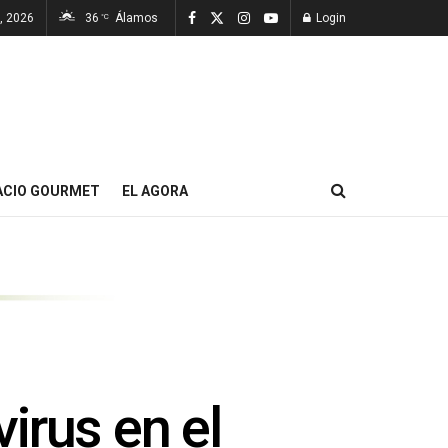
, 2026
36
Álamos
Login
°C
ACIO GOURMET
EL AGORA
irus en el