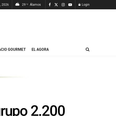
, 2026
29
Álamos
Login
°C
ACIO GOURMET
EL AGORA
grupo 2.200