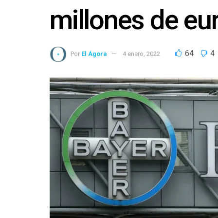
millones de euro
64
4
Por
El Ágora
4 enero, 2022