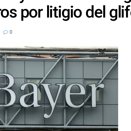
s por litigio del gli
0