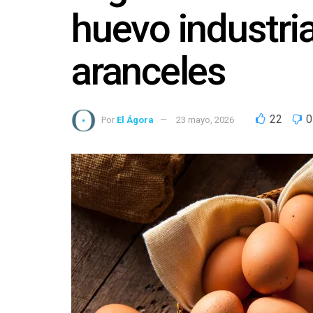
huevo industria
aranceles
22
0
Por
El Ágora
23 mayo, 2026