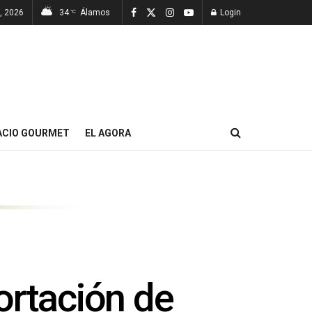
7, 2026
34
Álamos
Login
°C
ACIO GOURMET
EL AGORA
ortación de