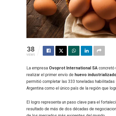
38
VIEWS
La empresa
Ovoprot International SA
concretó u
realizar el primer envío de
huevo industrializad
permitió completar las 333 toneladas habilitadas
Argentina como el único país de la región que lo
El logro representa un paso clave para el fortale
resultado de más de dos décadas de negociacione
de los mercados más exigentes del mundo.