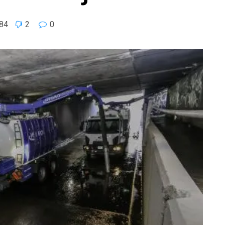
84
2
0