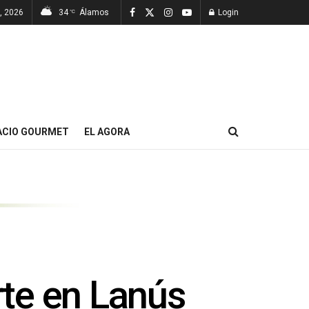
7, 2026
34
Álamos
Login
°C
ACIO GOURMET
EL AGORA
rte en Lanús