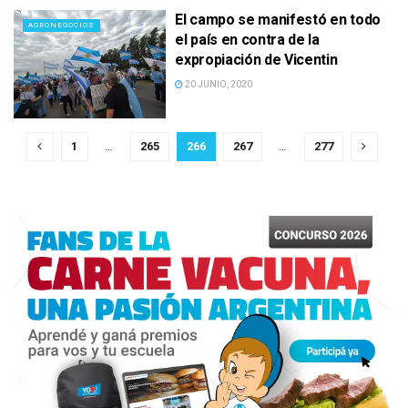
El campo se manifestó en todo
AGRONEGOCIOS
el país en contra de la
expropiación de Vicentin
20 JUNIO, 2020
1
…
265
266
267
…
277