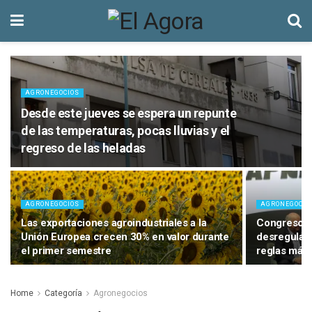
AGRONEGOCIOS
Desde este jueves se espera un repunte
de las temperaturas, pocas lluvias y el
regreso de las heladas
AGRONEGOCIOS
AGRONEGOCIO
Las exportaciones agroindustriales a la
Congreso Aa
Unión Europea crecen 30% en valor durante
desregulaci
el primer semestre
reglas más 
Home
Categoría
Agronegocios