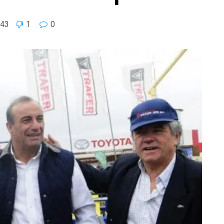
43
1
0