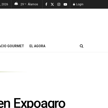
, 2026
29
Álamos
Login
°C
ACIO GOURMET
EL AGORA
 en Expoagro