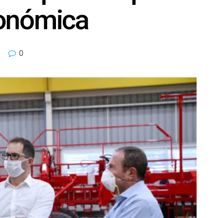
conómica
0