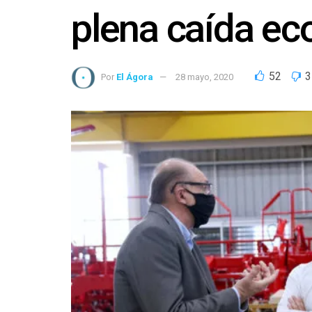
plena caída e
52
3
Por
El Ágora
28 mayo, 2020