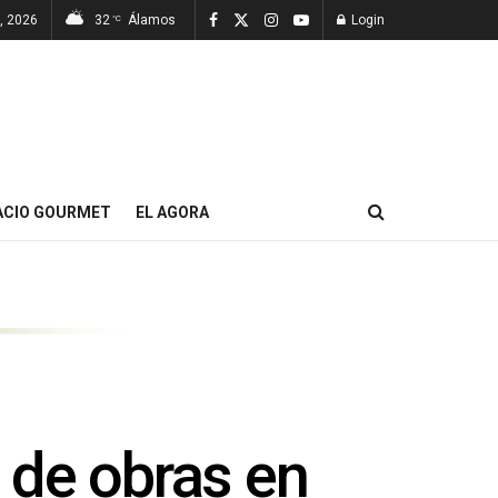
, 2026
32
Álamos
Login
°C
ACIO GOURMET
EL AGORA
n de obras en