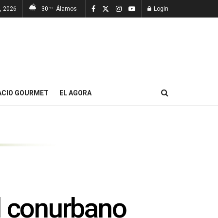
, 2026
30
Álamos
Login
°C
ACIO GOURMET
EL AGORA
l conurbano