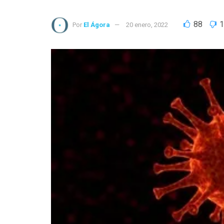
88
1
Por
El Ágora
20 enero, 2022