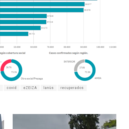
covid
eZEIZA
lanùs
recuperados