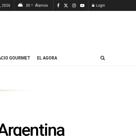
, 2026
30
Álamos
Login
°C
ACIO GOURMET
EL AGORA
 Argentina