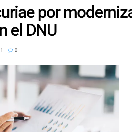
riae por moderniza
n el DNU
1
0