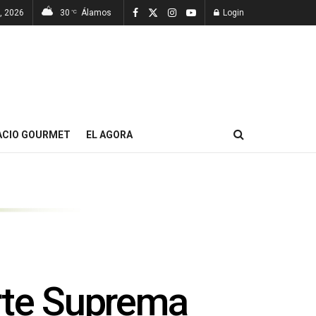
, 2026
30
Álamos
Login
°C
ACIO GOURMET
EL AGORA
orte Suprema