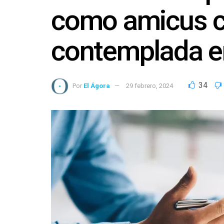
como amicus cu
contemplada e
34
Por
El Ágora
29 febrero, 2024