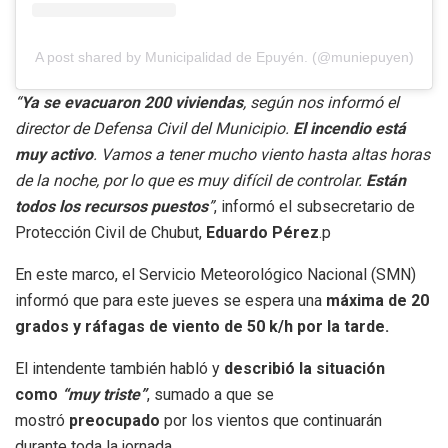
A post shared by Municipalidad de Epuyén. (@muniepuyen)
“
Ya se evacuaron 200 viviendas
, según nos informó el
director de Defensa Civil del Municipio.
El incendio está
muy activo
. Vamos a tener mucho viento hasta altas horas
de la noche, por lo que es muy difícil de controlar.
Están
todos los recursos puestos
”
, informó el subsecretario de
Protección Civil de Chubut,
Eduardo Pérez
.p
En este marco, el Servicio Meteorológico Nacional (SMN)
informó que para este jueves se espera una
máxima de 20
grados y ráfagas de viento de 50 k/h por la tarde.
El intendente también habló y
describió la situación
como
“muy triste”
, sumado a que se
mostró
preocupado
por los vientos que continuarán
durante toda la jornada.