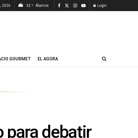
7, 2026
32
Álamos
Login
°C
ACIO GOURMET
EL AGORA
para debatir