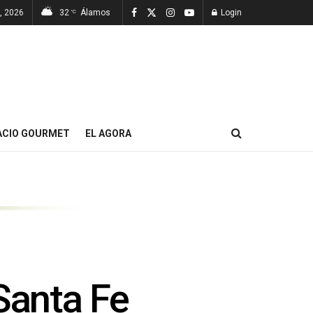
, 2026
32
Álamos
Login
°C
ACIO GOURMET
EL AGORA
Santa Fe