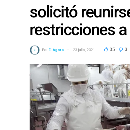
solicitó reunir
restricciones a
35
3
Por
El Ágora
23 julio, 2021