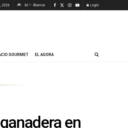
7, 2026
36
Álamos
Login
°C
ACIO GOURMET
EL AGORA
 ganadera en