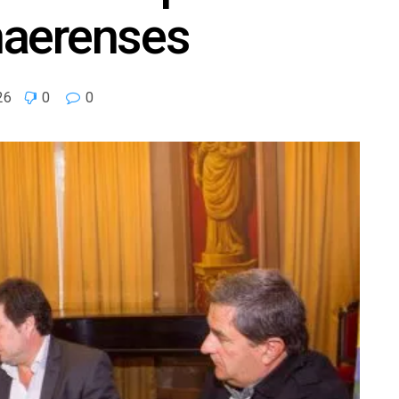
naerenses
26
0
0