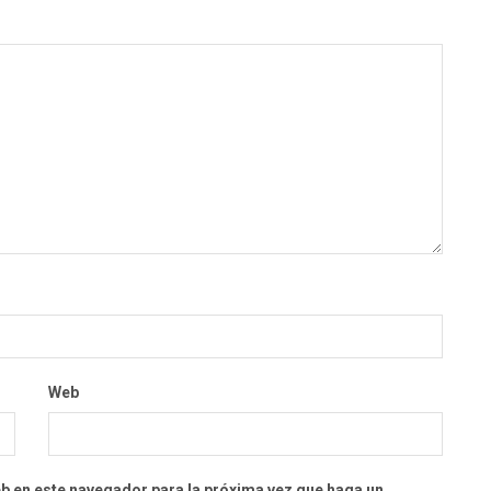
Web
eb en este navegador para la próxima vez que haga un