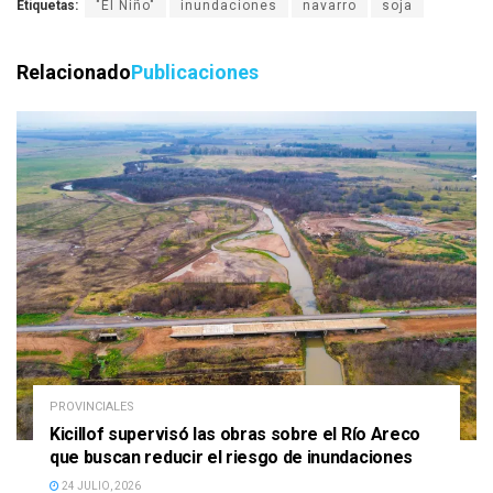
Etiquetas:
"El Niño"
inundaciones
navarro
soja
Relacionado
Publicaciones
PROVINCIALES
Kicillof supervisó las obras sobre el Río Areco
que buscan reducir el riesgo de inundaciones
24 JULIO, 2026