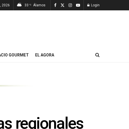
, 2026
33
Álamos
Login
°C
ACIO GOURMET
EL AGORA
as regionales