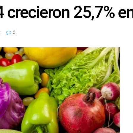
4 crecieron 25,7% e
2
0