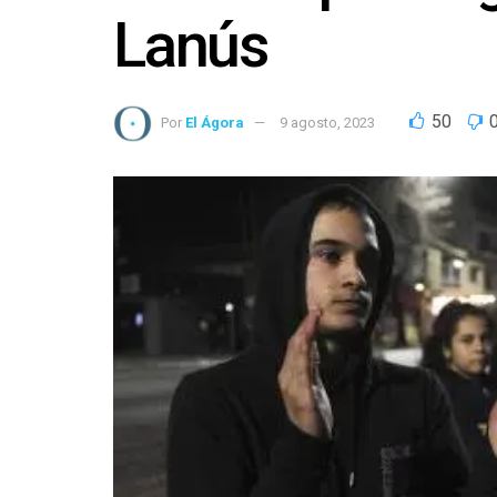
Lanús
50
Por
El Ágora
9 agosto, 2023