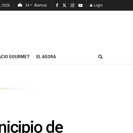
7, 2026
34
Álamos
Login
°C
ACIO GOURMET
EL AGORA
nicipio de