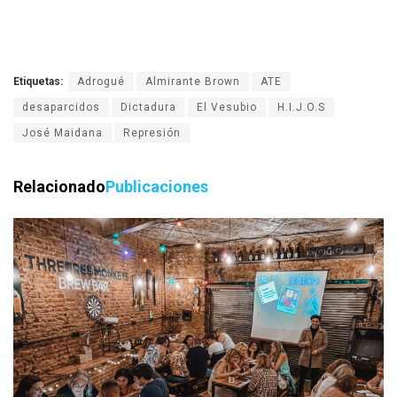
Etiquetas:
Adrogué
Almirante Brown
ATE
desaparcidos
Dictadura
El Vesubio
H.I.J.O.S
José Maidana
Represión
Relacionado
Publicaciones