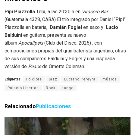
Pipi Piazzolla Trío
, a las 20:30 h en
Virasoro
Bar
(Guatemala 4328, CABA) El trío integrado por Daniel “Pipi”
Piazzolla en batería,
Damián Fogiel
en saxo y
Lucio
Balduini
en guitarra, presenta su nuevo
álbum
Apocalipsis
(Club del Disco, 2025)
,
con
composiciones propias del gran baterista argentino, otras
de sus compañeros Balduini y Fogiel y una inspirada
versión de
Peace
de Ornette Coleman.
Etiquetas:
Folclore
jazz
Luciano Pereyra
música
Palacio Libertad
Rock
tango
Relacionado
Publicaciones