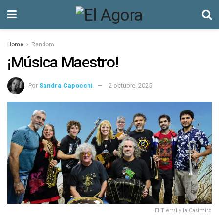
Home
Random
¡Música Maestro!
Por
Sandra Capocchi
2 octubre, 2025
El Tierral y la Casimiro