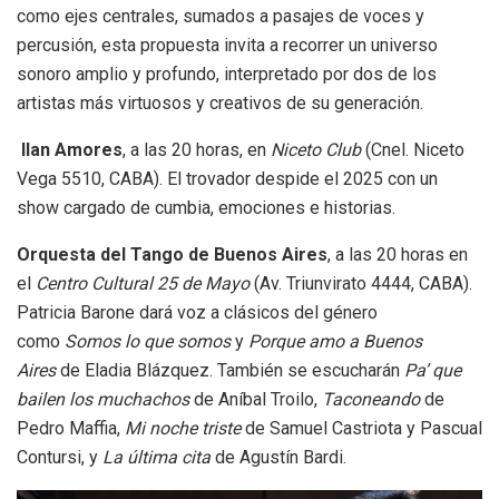
como ejes centrales, sumados a pasajes de voces y
percusión, esta propuesta invita a recorrer un universo
sonoro amplio y profundo, interpretado por dos de los
artistas más virtuosos y creativos de su generación.
Ilan Amores
, a las 20 horas, en
Niceto Club
(Cnel. Niceto
Vega 5510, CABA). El trovador despide el 2025 con un
show cargado de cumbia, emociones e historias.
Orquesta del Tango de Buenos Aires
, a las 20 horas en
el
Centro Cultural 25 de Mayo
(Av. Triunvirato 4444, CABA).
Patricia Barone dará voz a clásicos del género
como
Somos lo que somos
y
Porque amo a Buenos
Aires
de Eladia Blázquez. También se escucharán
Pa’ que
bailen los muchachos
de Aníbal Troilo,
Taconeando
de
Pedro Maffia,
Mi noche triste
de Samuel Castriota y Pascual
Contursi, y
La última cita
de Agustín Bardi.