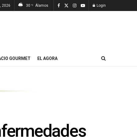
, 2026
30
Álamos
Login
°C
ACIO GOURMET
EL AGORA
enfermedades