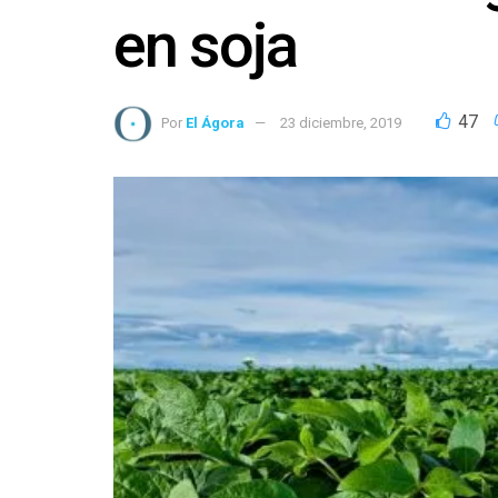
en soja
47
Por
El Ágora
23 diciembre, 2019