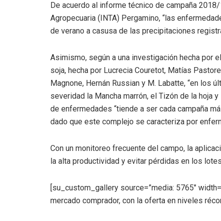
De acuerdo al informe técnico de campaña 2018/19
Agropecuaria (INTA) Pergamino, “las enfermedades
de verano a casusa de las precipitaciones registr
Asimismo, según a una investigación hecha por e
soja, hecha por Lucrecia Couretot, Matías Pastore,
Magnone, Hernán Russian y M. Labatte, “en los últ
severidad la Mancha marrón, el Tizón de la hoja y
de enfermedades “tiende a ser cada campaña más
dado que este complejo se caracteriza por enferm
Con un monitoreo frecuente del campo, la aplicaci
la alta productividad y evitar pérdidas en los lotes
[su_custom_gallery source=”media: 5765″ width=
mercado comprador, con la oferta en niveles réc