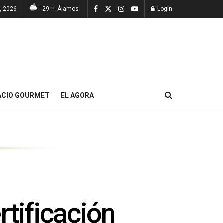
7, 2026
29
Álamos
Login
°C
ACIO GOURMET
EL AGORA
rtificación