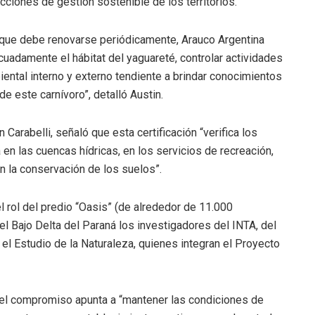
cciones de gestión sostenible de los territorios.
 que debe renovarse periódicamente, Arauco Argentina
adamente el hábitat del yaguareté, controlar actividades
iental interno y externo tendiente a brindar conocimientos
de este carnívoro”, detalló Austin.
 Carabelli, señaló que esta certificación “verifica los
en las cuencas hídricas, en los servicios de recreación,
 la conservación de los suelos”.
l rol del predio “Oasis” (de alrededor de 11.000
el Bajo Delta del Paraná los investigadores del INTA, del
 el Estudio de la Naturaleza, quienes integran el Proyecto
e el compromiso apunta a “mantener las condiciones de