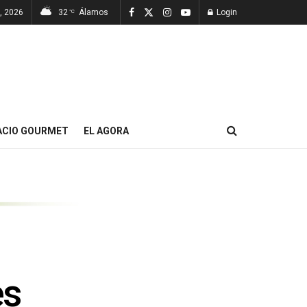
7, 2026
32
Álamos
Login
°C
ACIO GOURMET
EL AGORA
es