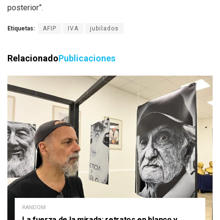
posterior”.
Etiquetas:
AFIP
IVA
jubilados
Relacionado
Publicaciones
RANDOM
La fuerza de la mirada: retratos en blanco y