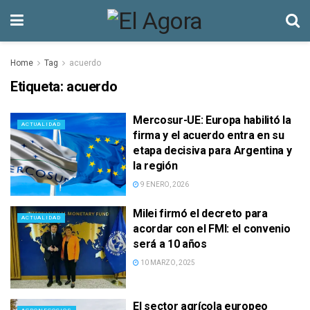
Home
Tag
acuerdo
Etiqueta:
acuerdo
Mercosur-UE: Europa habilitó la
ACTUALIDAD
firma y el acuerdo entra en su
etapa decisiva para Argentina y
la región
9 ENERO, 2026
Milei firmó el decreto para
ACTUALIDAD
acordar con el FMI: el convenio
será a 10 años
10 MARZO, 2025
El sector agrícola europeo