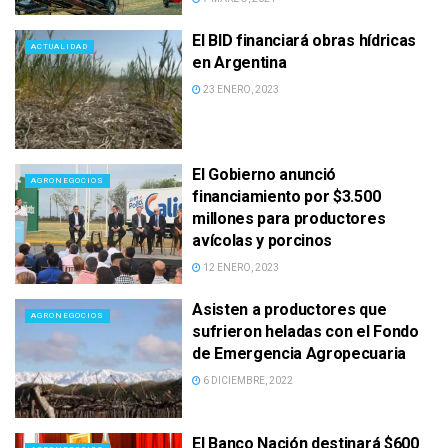
El BID financiará obras hídricas
ACTUALIDAD
en Argentina
23 ENERO, 2023
El Gobierno anunció
AGRONEGOCIOS
financiamiento por $3.500
millones para productores
avícolas y porcinos
12 ENERO, 2023
Asisten a productores que
AGRONEGOCIOS
sufrieron heladas con el Fondo
de Emergencia Agropecuaria
6 DICIEMBRE, 2022
El Banco Nación destinará $600