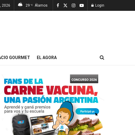
7, 2026
29
Álamos
Login
°C
ACIO GOURMET
EL AGORA