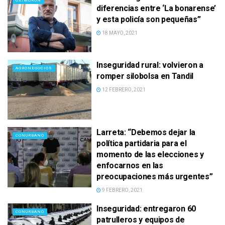
OXIMORON
diferencias entre ‘La bonarense’
y esta policía son pequeñas”
18 MAYO, 2021
Inseguridad rural: volvieron a
AGRONEGOCIOS
romper silobolsa en Tandil
12 FEBRERO, 2021
Larreta: “Debemos dejar la
CONURBANO
política partidaria para el
momento de las elecciones y
enfocarnos en las
preocupaciones más urgentes”
9 FEBRERO, 2021
Inseguridad: entregaron 60
CONURBANO
patrulleros y equipos de